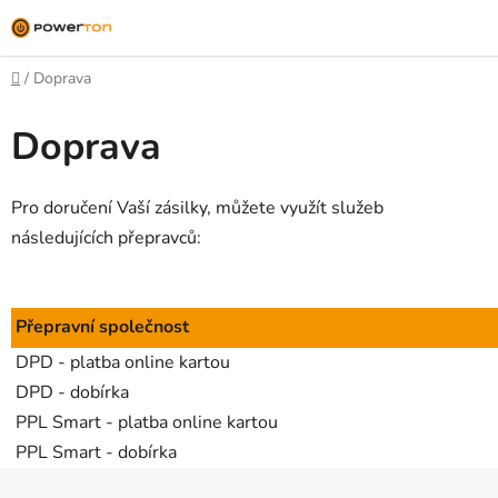
Přejít
na
obsah
Domů
/
Doprava
Doprava
Pro doručení Vaší zásilky, můžete využít služeb
následujících přepravců:
Přepravní společnost
DPD - platba online kartou
DPD - dobírka
PPL Smart - platba online kartou
PPL Smart - dobírka
Z