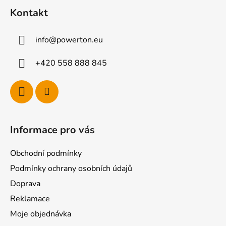
á
Kontakt
p
a
info
@
powerton.eu
t
í
+420 558 888 845
Informace pro vás
Obchodní podmínky
Podmínky ochrany osobních údajů
Doprava
Reklamace
Moje objednávka