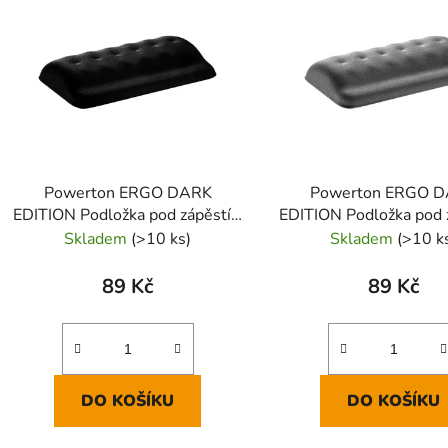
p
s
p
r
o
d
Powerton ERGO DARK
Powerton ERGO 
u
EDITION Podložka pod zápěstí z
EDITION Podložka pod z
k
paměťové pěny, černá
paměťové pěny, š
Skladem
(>10 ks)
Skladem
(>10 k
t
ů
89 Kč
89 Kč
DO KOŠÍKU
DO KOŠÍKU