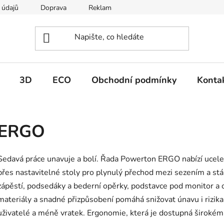
 údajů
Doprava
Reklamace
Moje objednávka
3D
ECO
Obchodní podmínky
Konta
ERGO
Sedavá práce unavuje a bolí. Řada Powerton ERGO nabízí ucele
přes nastavitelné stoly pro plynulý přechod mezi sezením a stá
zápěstí, podsedáky a bederní opěrky, podstavce pod monitor a o
materiály a snadné přizpůsobení pomáhá snižovat únavu i rizik
uživatelé a méně vratek. Ergonomie, která je dostupná širokém