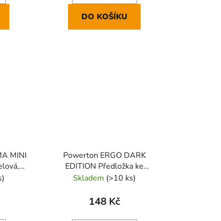
DO KOŠÍKU
MA MINI
Powerton ERGO DARK
elová,
EDITION Předložka ke
klávesnici pěnová, černá
s)
Skladem
(>10 ks)
148 Kč