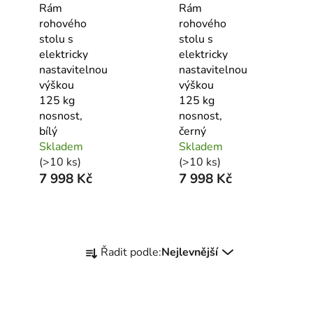
Rám
Rám
rohového
rohového
stolu s
stolu s
elektricky
elektricky
nastavitelnou
nastavitelnou
výškou
výškou
125 kg
125 kg
nosnost,
nosnost,
bílý
černý
Skladem
Skladem
(>10 ks)
(>10 ks)
7 998 Kč
7 998 Kč
Ř
Řadit podle:
Nejlevnější
a
z
e