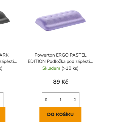
n
í
p
r
o
d
u
k
DARK
Powerton ERGO PASTEL
t
ápěstí z
EDITION Podložka pod zápěstí z
ů
edá
paměťové pěny, fialová
s)
Skladem
(>10 ks)
89 Kč
DO KOŠÍKU