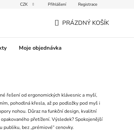
CZK
Přihlášení
Registrace
PRÁZDNÝ KOŠÍK
NÁKUPNÍ
KOŠÍK
kty
Moje objednávka
né řešení od ergonomických klávesnic a myší,
ním, pohodlná křesla, až po podložky pod myš i
pory nohou. Důraz na funkční design, kvalitní
a opakovaného přetížení. Výsledek? Spokojenější
u publiku, bez „prémiové“ cenovky.