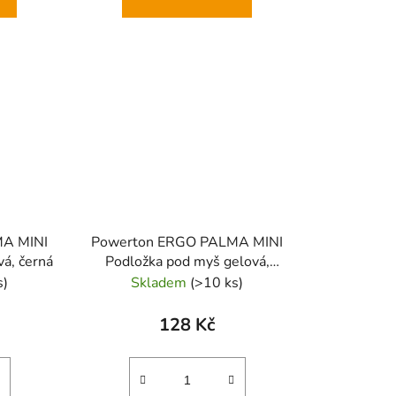
MA MINI
Powerton ERGO PALMA MINI
á, černá
Podložka pod myš gelová,
námořnická modrá
s)
Skladem
(>10 ks)
128 Kč