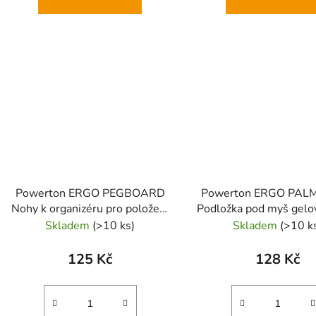
Powerton ERGO PEGBOARD
Powerton ERGO PAL
Nohy k organizéru pro položení
Podložka pod myš gelov
na stůl - náhr. díl, černé
Skladem
(>10 ks)
Skladem
(>10 k
125 Kč
128 Kč