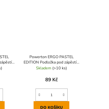
ASTEL
Powerton ERGO PASTEL
ápěstí z
EDITION Podložka pod zápěstí z
žová
paměťové pěny, šedá
s)
Skladem
(>10 ks)
89 Kč
DO KOŠÍKU