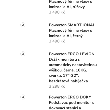
Plazmový fén na vlasy s
ionizací a AI, růžový
i
3 498 Kč
Powerton SMART IONAI
Plazmový fén na vlasy s
ionizací a AI, černý
3 498 Kč
Powerton ERGO LEVION
Držák monitoru s
automaticky nastavitelnou
výškou, černá, 10KG,
svorka, 17"-32",
bezdrátová nabíječka
3 298 Kč
Powerton ERGO DOKY
Podstavec pod monitor s
dokovací stanicí a