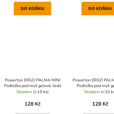
DO KOŠÍKU
DO KOŠÍKU
Powerton ERGO PALMA MINI
Powerton ERGO PAL
Podložka pod myš gelová, šedá
Podložka pod myš g
vínově červená
Skladem
(>10 ks)
Skladem
(>10 k
128 Kč
128 Kč