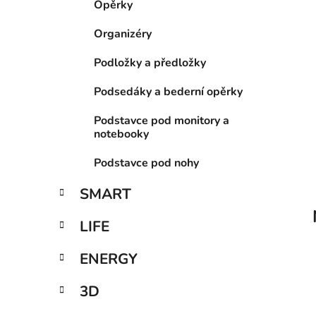
Opěrky
p
a
Organizéry
n
Podložky a předložky
e
l
Podsedáky a bederní opěrky
Podstavce pod monitory a
notebooky
Podstavce pod nohy
SMART
LIFE
ENERGY
3D