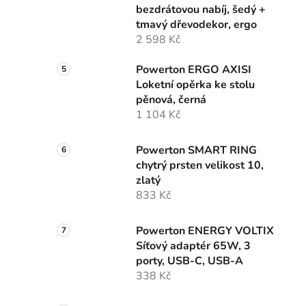
bezdrátovou nabíj, šedý +
tmavý dřevodekor, ergo
2 598 Kč
Powerton ERGO AXISI
Loketní opěrka ke stolu
pěnová, černá
1 104 Kč
Powerton SMART RING
chytrý prsten velikost 10,
zlatý
833 Kč
Powerton ENERGY VOLTIX
Síťový adaptér 65W, 3
porty, USB-C, USB-A
338 Kč