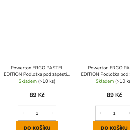
Powerton ERGO PASTEL
Powerton ERGO P
EDITION Podložka pod zápěstí z
EDITION Podložka pod z
paměťové pěny, mintová
paměťové pěny, rů
Skladem
(>10 ks)
Skladem
(>10 k
89 Kč
89 Kč
DO KOŠÍKU
DO KOŠÍKU