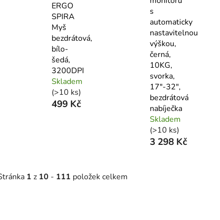
monitoru
ERGO
s
SPIRA
automaticky
Myš
nastavitelnou
bezdrátová,
výškou,
bílo-
černá,
šedá,
10KG,
3200DPI
svorka,
Skladem
17"-32",
(>10 ks)
bezdrátová
499 Kč
nabíječka
Skladem
(>10 ks)
3 298 Kč
Stránka
1
z
10
-
111
položek celkem
V
ý