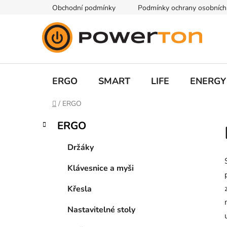
Přejít
Obchodní podmínky
Podmínky ochrany osobních
na
obsah
ERGO
SMART
LIFE
ENERGY
Domů
/
ERGO
P
K
Přeskočit
ERGO
a
kategorie
o
t
s
Držáky
e
t
g
Klávesnice a myši
r
o
a
r
Křesla
i
n
e
n
Nastavitelné stoly
í