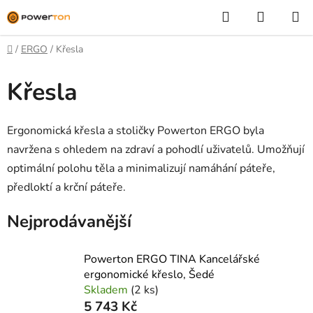
Přejít
Hledat
NÁKUP
na
KOŠÍK
obsah
Domů
/
ERGO
/
Křesla
Křesla
Ergonomická křesla a stoličky Powerton ERGO byla
navržena s ohledem na zdraví a pohodlí uživatelů. Umožňují
optimální polohu těla a minimalizují namáhání páteře,
předloktí a krční páteře.
Nejprodávanější
Powerton ERGO TINA Kancelářské
ergonomické křeslo, Šedé
Skladem
(2 ks)
5 743 Kč