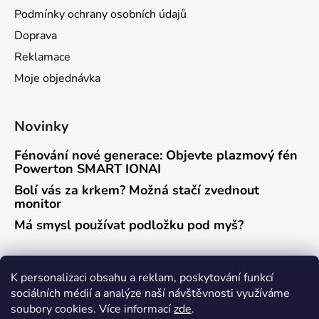
Podmínky ochrany osobních údajů
Doprava
Reklamace
Moje objednávka
Novinky
Fénování nové generace: Objevte plazmový fén
Powerton SMART IONAI
Bolí vás za krkem? Možná stačí zvednout
monitor
Má smysl používat podložku pod myš?
Přijímáme online platby
K personalizaci obsahu a reklam, poskytování funkcí
sociálních médií a analýze naší návštěvnosti využíváme
soubory cookies. Více informací
zde
.