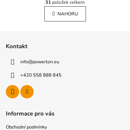
á
31
položek celkem
v
n
l
k
NAHORU
á
o
d
v
a
á
Z
c
n
á
í
í
Kontakt
p
p
r
a
v
info
@
powerton.eu
t
k
í
y
+420 558 888 845
v
ý
p
i
s
u
Informace pro vás
Obchodní podmínky