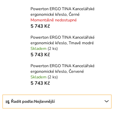
Powerton ERGO TINA Kancelářské
ergonomické křeslo, Černé
Momentálně nedostupné
5 743 Kč
Powerton ERGO TINA Kancelářské
ergonomické křeslo, Tmavě modré
Skladem
(2 ks)
5 743 Kč
Powerton ERGO TINA Kancelářské
ergonomické křeslo, Červené
Skladem
(2 ks)
5 743 Kč
Ř
Řadit podle:
Nejlevnější
a
z