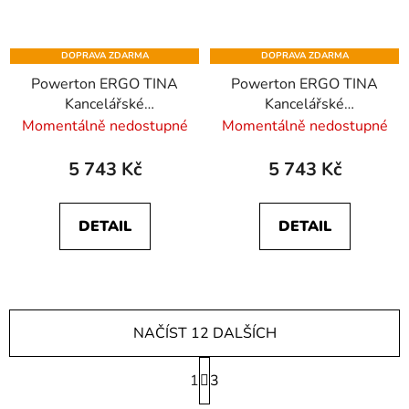
DOPRAVA ZDARMA
DOPRAVA ZDARMA
Powerton ERGO TINA
Powerton ERGO TINA
Kancelářské
Kancelářské
ergonomické křeslo,
ergonomické křeslo,
Momentálně nedostupné
Momentálně nedostupné
Černé
Černé
5 743 Kč
5 743 Kč
DETAIL
DETAIL
NAČÍST 12 DALŠÍCH
S
1
t
3
r
O