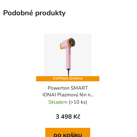
Podobné produkty
DOPRAVA ZDARMA
Powerton SMART
IONAI Plazmový fén na
vlasy s ionizací a AI,
Skladem
(>10 ks)
růžový
3 498 Kč
DO KOŠÍKU