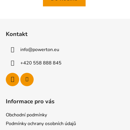
Z
á
Kontakt
p
a
info
@
powerton.eu
t
í
+420 558 888 845
Informace pro vás
Obchodní podmínky
Podmínky ochrany osobních údajů