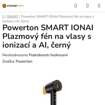
Přejít
Hledat
NÁKUP
na
KOŠÍK
obsah
Domů
/
SMART
/
Powerton SMART IONAI Plazmový fén na vlasy s
ionizací a AI, černý
Powerton SMART IONAI
Plazmový fén na vlasy s
ionizací a AI, černý
Průměrné
Neohodnoceno
Podrobnosti hodnocení
hodnocení
Značka:
Powerton
produktu
je
0,0
z
5
hvězdiček.