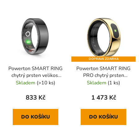
DOPRAVA ZDARMA
Powerton SMART RING
Powerton SMART RING
chytrý prsten velikost
PRO chytrý prsten
12, černý
velikost 7, zlatý
Skladem
(>10 ks)
Skladem
(1 ks)
833 Kč
1 473 Kč
DO KOŠÍKU
DO KOŠÍKU