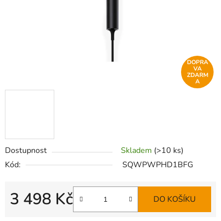
DOPRA
VA
ZDARM
A
Dostupnost
Skladem
(>10 ks)
Kód:
SQWPWPHD1BFG
3 498 Kč
DO KOŠÍKU
Měrná cena: