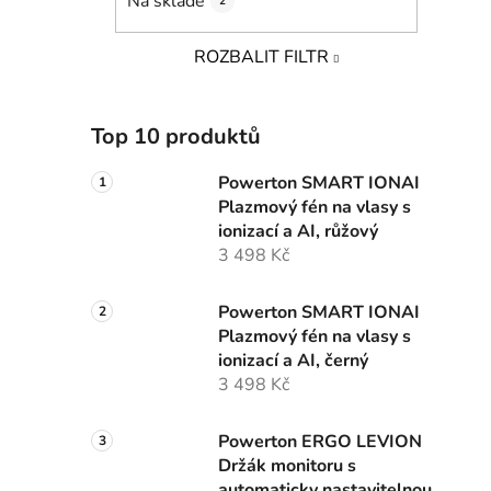
Na skladě
i
2
ROZBALIT FILTR
Top 10 produktů
Powerton SMART IONAI
Plazmový fén na vlasy s
ionizací a AI, růžový
3 498 Kč
Powerton SMART IONAI
Plazmový fén na vlasy s
ionizací a AI, černý
3 498 Kč
Powerton ERGO LEVION
Držák monitoru s
automaticky nastavitelnou