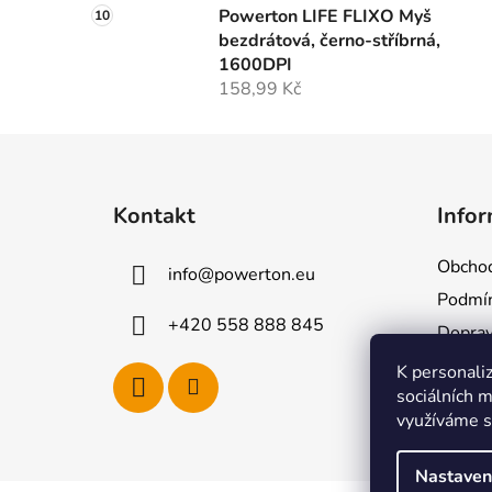
Powerton LIFE FLIXO Myš
bezdrátová, černo-stříbrná,
1600DPI
158,99 Kč
Z
á
Kontakt
Infor
p
a
Obchod
info
@
powerton.eu
t
Podmín
í
+420 558 888 845
Dopra
Rekla
K personaliz
sociálních m
Moje o
využíváme s
Nastaven