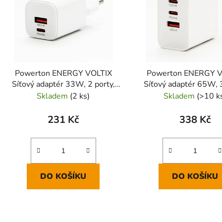
s
p
r
o
d
Powerton ENERGY VOLTIX
Powerton ENERGY V
u
Síťový adaptér 33W, 2 porty,
Síťový adaptér 65W, 3
k
USB-C, USB-A
USB-C, USB-
Skladem
(2 ks)
Skladem
(>10 k
t
ů
231 Kč
338 Kč
DO KOŠÍKU
DO KOŠÍKU
O