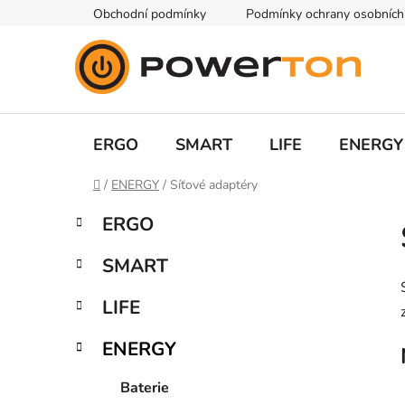
Přejít
Obchodní podmínky
Podmínky ochrany osobních
na
obsah
ERGO
SMART
LIFE
ENERGY
Domů
/
ENERGY
/
Síťové adaptéry
P
K
Přeskočit
ERGO
a
kategorie
o
t
s
SMART
e
t
g
r
LIFE
o
a
r
ENERGY
i
n
e
n
Baterie
í