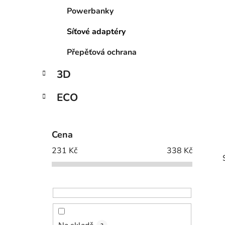
p
Powerbanky
a
Síťové adaptéry
n
e
Přepěťová ochrana
l
3D
ECO
Cena
231
Kč
338
Kč