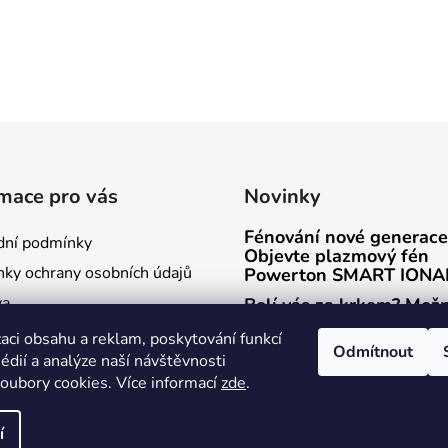
mace pro vás
Novinky
Fénování nové generace
ní podmínky
Objevte plazmový fén
ky ochrany osobních údajů
Powerton SMART IONA
va
Bolí vás za krkem? Mož
stačí zvednout monitor
mace
aci obsahu a reklam, poskytování funkcí
Odmítnout
Má smysl používat podl
édií a analýze naší návštěvnosti
bjednávka
pod myš?
oubory cookies. Více informací
zde
.
í