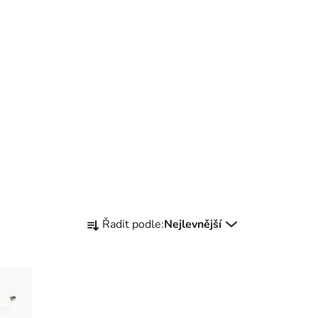
Ř
Řadit podle:
Nejlevnější
a
z
e
n
í