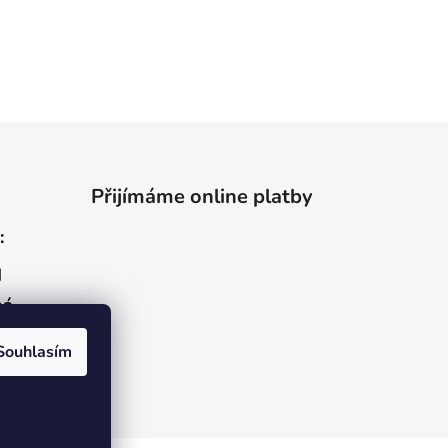
Přijímáme online platby
:
I
ná
Souhlasím
ožku