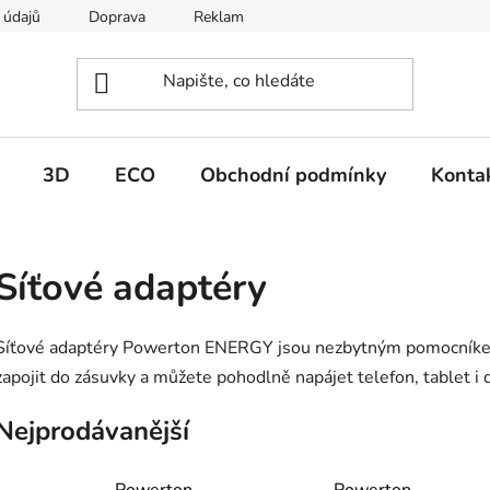
 údajů
Doprava
Reklamace
Moje objednávka
3D
ECO
Obchodní podmínky
Konta
Síťové adaptéry
Síťové adaptéry Powerton ENERGY jsou nezbytným pomocníkem p
zapojit do zásuvky a můžete pohodlně napájet telefon, tablet i d
Nejprodávanější
Powerton
Powerton