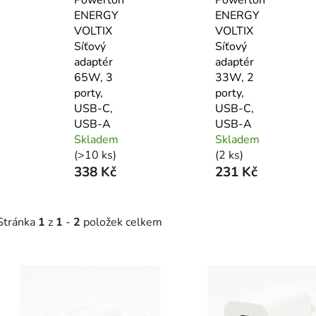
ENERGY
ENERGY
VOLTIX
VOLTIX
Síťový
Síťový
adaptér
adaptér
65W, 3
33W, 2
porty,
porty,
USB-C,
USB-C,
USB-A
USB-A
Skladem
Skladem
(>10 ks)
(2 ks)
338 Kč
231 Kč
Stránka
1
z
1
-
2
položek celkem
V
ý
p