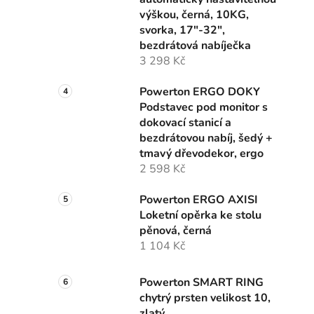
výškou, černá, 10KG,
svorka, 17"-32",
bezdrátová nabíječka
3 298 Kč
Powerton ERGO DOKY
Podstavec pod monitor s
dokovací stanicí a
bezdrátovou nabíj, šedý +
tmavý dřevodekor, ergo
2 598 Kč
Powerton ERGO AXISI
Loketní opěrka ke stolu
pěnová, černá
1 104 Kč
Powerton SMART RING
chytrý prsten velikost 10,
zlatý