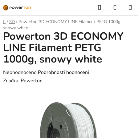
Přejít
Hledat
NÁKUP
na
KOŠÍK
obsah
Domů
/
3D
/
Powerton 3D ECONOMY LINE Filament PETG 1000g,
snowy white
Powerton 3D ECONOMY
LINE Filament PETG
1000g, snowy white
Průměrné
Neohodnoceno
Podrobnosti hodnocení
hodnocení
Značka:
Powerton
produktu
je
0,0
z
5
hvězdiček.