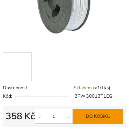
Dostupnost
Skladem
(>10 ks)
Kód:
3PWG0013T1EG
358 Kč
DO KOŠÍKU
Měrná cena: