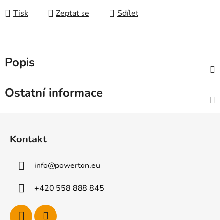
Tisk
Zeptat se
Sdílet
Popis
Ostatní informace
Z
á
Kontakt
p
a
info
@
powerton.eu
t
í
+420 558 888 845