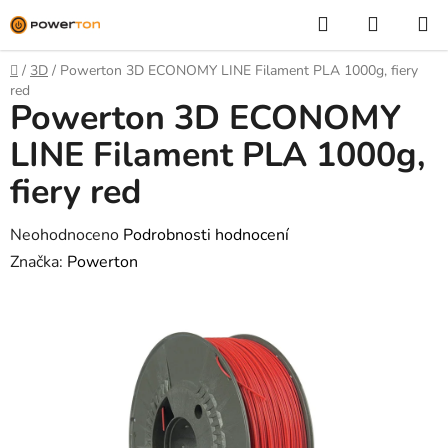
Přejít
Hledat
NÁKUP
na
KOŠÍK
obsah
Domů
/
3D
/
Powerton 3D ECONOMY LINE Filament PLA 1000g, fiery
red
Powerton 3D ECONOMY
LINE Filament PLA 1000g,
fiery red
Průměrné
Neohodnoceno
Podrobnosti hodnocení
hodnocení
Značka:
Powerton
produktu
je
0,0
z
5
hvězdiček.