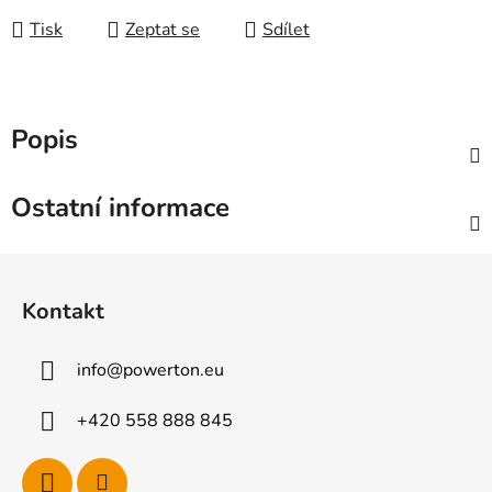
Tisk
Zeptat se
Sdílet
Popis
Ostatní informace
Z
á
Kontakt
p
a
info
@
powerton.eu
t
í
+420 558 888 845