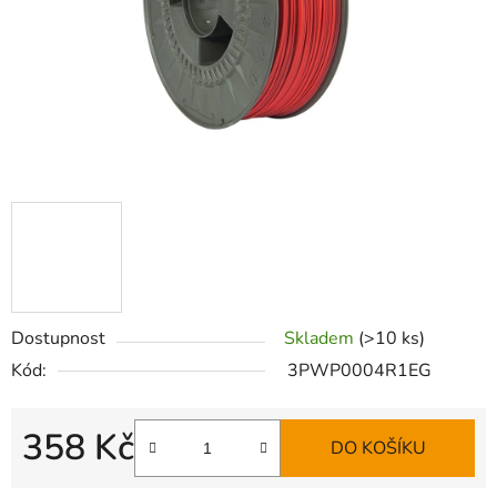
Dostupnost
Skladem
(>10 ks)
Kód:
3PWP0004R1EG
358 Kč
DO KOŠÍKU
Měrná cena: