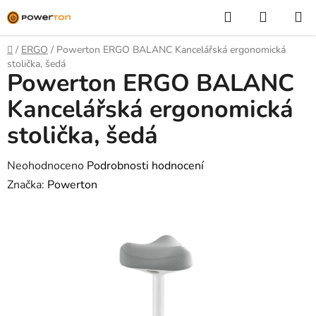
Přejít
Hledat
NÁKUP
na
KOŠÍK
obsah
Domů
/
ERGO
/
Powerton ERGO BALANC Kancelářská ergonomická
stolička, šedá
Powerton ERGO BALANC
Kancelářská ergonomická
stolička, šedá
Průměrné
Neohodnoceno
Podrobnosti hodnocení
hodnocení
Značka:
Powerton
produktu
je
0,0
z
5
hvězdiček.