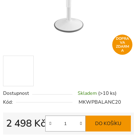
DOPRA
VA
ZDARM
A
Dostupnost
Skladem
(>10 ks)
Kód:
MKWPBALANC20
2 498 Kč
DO KOŠÍKU
Měrná cena: