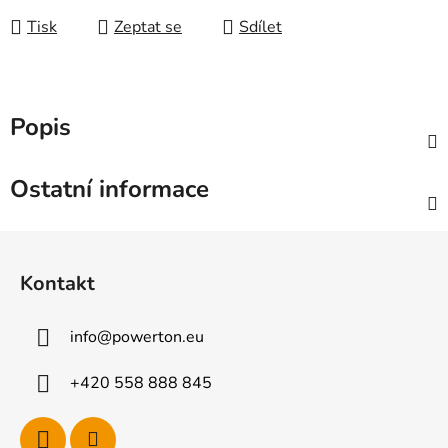
Tisk
Zeptat se
Sdílet
Popis
Ostatní informace
Z
á
Kontakt
p
a
info
@
powerton.eu
t
í
+420 558 888 845