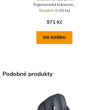
Ergonomická klávesnice
drátová (USB) US, černá
Skladem
(>10 ks)
971 Kč
DO KOŠÍKU
Podobné produkty