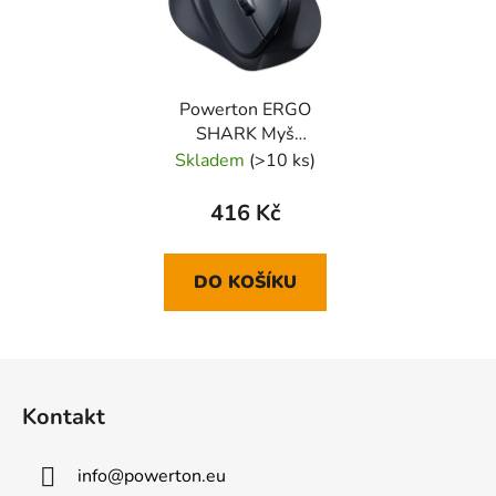
Powerton ERGO
SHARK Myš
bezdrátová, černá,
Skladem
(>10 ks)
1600DPI
416 Kč
DO KOŠÍKU
Z
á
Kontakt
p
a
info
@
powerton.eu
t