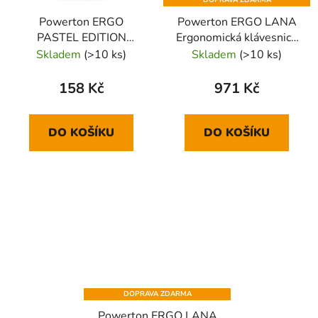
DOPRAVA ZDARMA
Powerton ERGO
Powerton ERGO LANA
PASTEL EDITION
Ergonomická klávesnice
Podložka pod myš a
drátová (USB) CZ/SK,
Skladem
(>10 ks)
Skladem
(>10 ks)
zápěstí z paměťové
černá
pěny, fialová
158 Kč
971 Kč
DO KOŠÍKU
DO KOŠÍKU
DOPRAVA ZDARMA
Powerton ERGO LANA