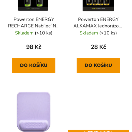
Powerton ENERGY
Powerton ENERGY
RECHARGE Nabíjecí Ni-
ALKAMAX Jednorázová
MH baterie AA, 2-pack
alkalická baterie AA, 4-
Skladem
(>10 ks)
Skladem
(>10 ks)
pack
98 Kč
28 Kč
DO KOŠÍKU
DO KOŠÍKU