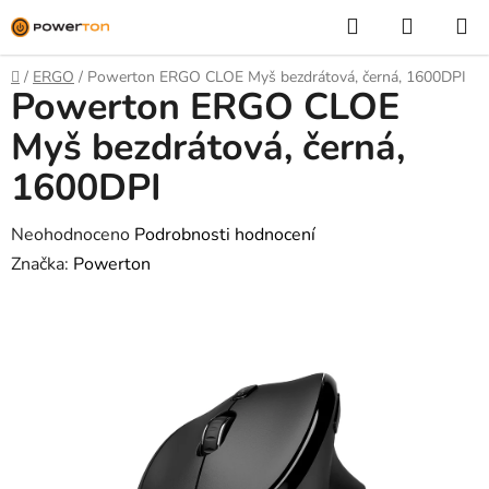
Přejít
Hledat
NÁKUP
na
KOŠÍK
obsah
Domů
/
ERGO
/
Powerton ERGO CLOE Myš bezdrátová, černá, 1600DPI
Powerton ERGO CLOE
Myš bezdrátová, černá,
1600DPI
Průměrné
Neohodnoceno
Podrobnosti hodnocení
hodnocení
Značka:
Powerton
produktu
je
0,0
z
5
hvězdiček.