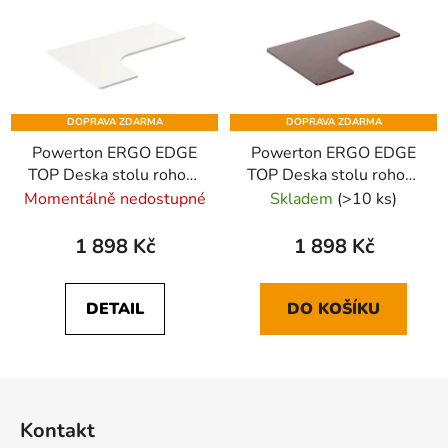
DOPRAVA ZDARMA
DOPRAVA ZDARMA
Powerton ERGO EDGE
Powerton ERGO EDGE
TOP Deska stolu rohová
TOP Deska stolu rohová
160x110-60x2,5 cm,
160x110-60x2,5 cm,
Momentálně nedostupné
Skladem
(>10 ks)
bílá
ořech
1 898 Kč
1 898 Kč
DETAIL
DO KOŠÍKU
Z
á
Kontakt
p