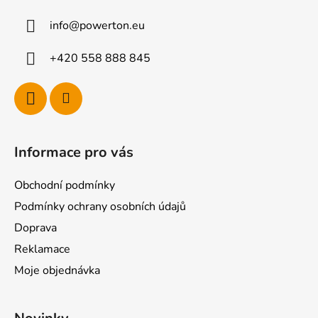
a
info
@
powerton.eu
t
í
+420 558 888 845
Informace pro vás
Obchodní podmínky
Podmínky ochrany osobních údajů
Doprava
Reklamace
Moje objednávka