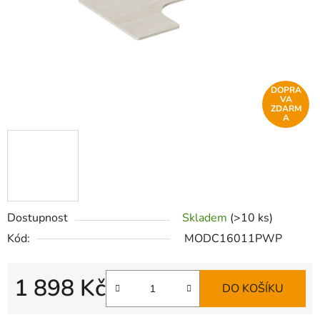
DOPRA
VA
ZDARM
A
Dostupnost
Skladem
(>10 ks)
Kód:
MODC16011PWP
1 898 Kč
DO KOŠÍKU
Měrná cena: