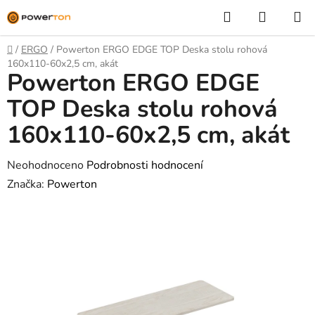
Přejít
Hledat
NÁKUP
na
KOŠÍK
obsah
Domů
/
ERGO
/
Powerton ERGO EDGE TOP Deska stolu rohová
160x110-60x2,5 cm, akát
Powerton ERGO EDGE
TOP Deska stolu rohová
160x110-60x2,5 cm, akát
Průměrné
Neohodnoceno
Podrobnosti hodnocení
hodnocení
Značka:
Powerton
produktu
je
0,0
z
5
hvězdiček.