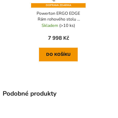
DOPRAVA ZDARMA
Powerton ERGO EDGE
Rám rohového stolu s
elektricky nastavitelnou
Skladem
(>10 ks)
výškou 125 kg nosnost,
šedý
7 998 Kč
DO KOŠÍKU
Podobné produkty