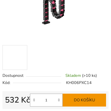
Dostupnost
Skladem
(>10 ks)
Kód:
KH006PXC14
532 Kč
DO KOŠÍKU
Měrná cena: