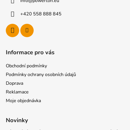
info
@
powerton.eu
t
í
+420 558 888 845
Informace pro vás
Obchodní podmínky
Podmínky ochrany osobních údajů
Doprava
Reklamace
Moje objednávka
Novinky