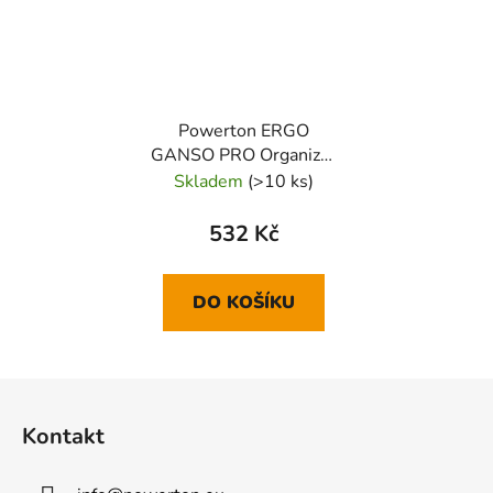
Powerton ERGO
GANSO PRO Organizér
kabelů, černo-modrý
Skladem
(>10 ks)
532 Kč
DO KOŠÍKU
Z
á
Kontakt
p
a