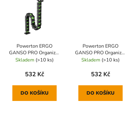
Powerton ERGO
Powerton ERGO
GANSO PRO Organizér
GANSO PRO Organizér
kabelů, černo zelený
kabelů, černo-červený
Skladem
(>10 ks)
Skladem
(>10 ks)
532 Kč
532 Kč
DO KOŠÍKU
DO KOŠÍKU