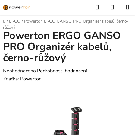
Přejít
Hledat
NÁKUP
na
KOŠÍK
obsah
Domů
/
ERGO
/
Powerton ERGO GANSO PRO Organizér kabelů, černo-
růžový
Powerton ERGO GANSO
PRO Organizér kabelů,
černo-růžový
Průměrné
Neohodnoceno
Podrobnosti hodnocení
hodnocení
Značka:
Powerton
produktu
je
0,0
z
5
hvězdiček.