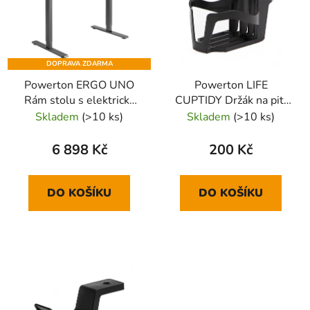
DOPRAVA ZDARMA
Powerton ERGO UNO
Powerton LIFE
Rám stolu s elektricky
CUPTIDY Držák na pití
nastavitelnou výškou
ke stolu, černý
Skladem
(>10 ks)
Skladem
(>10 ks)
100 kg nosnost, černý
6 898 Kč
200 Kč
DO KOŠÍKU
DO KOŠÍKU