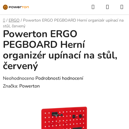
Přejít
Hledat
NÁKUP
na
KOŠÍK
obsah
Domů
/
ERGO
/
Powerton ERGO PEGBOARD Herní organizér upínací na
stůl, červený
Powerton ERGO
PEGBOARD Herní
organizér upínací na stůl,
červený
Průměrné
Neohodnoceno
Podrobnosti hodnocení
hodnocení
Značka:
Powerton
produktu
je
0,0
z
5