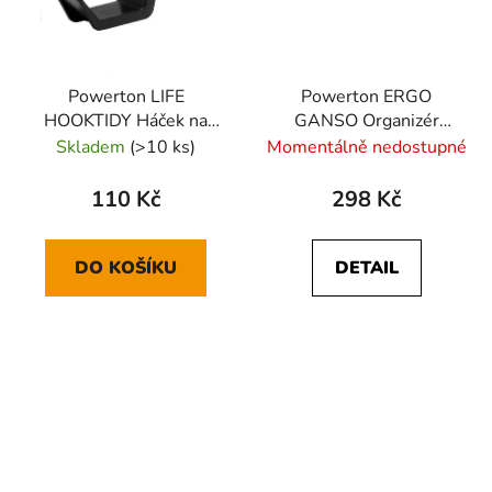
Powerton LIFE
Powerton ERGO
HOOKTIDY Háček na
GANSO Organizér
sluchátka ke stolu,
kabelů, černý
Skladem
(>10 ks)
Momentálně nedostupné
černý
110 Kč
298 Kč
DO KOŠÍKU
DETAIL