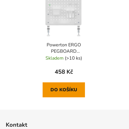
Powerton ERGO
PEGBOARD
Kancelářský organizér
Skladem
(>10 ks)
upínací na stůl, šedý
458 Kč
DO KOŠÍKU
Z
á
Kontakt
p