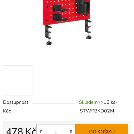
hvězdiček.
Dostupnost
Skladem
(>10 ks)
Kód:
STWPBKD02M
478 Kč
DO KOŠÍKU