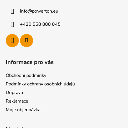
a
info
@
powerton.eu
t
í
+420 558 888 845
Informace pro vás
Obchodní podmínky
Podmínky ochrany osobních údajů
Doprava
Reklamace
Moje objednávka