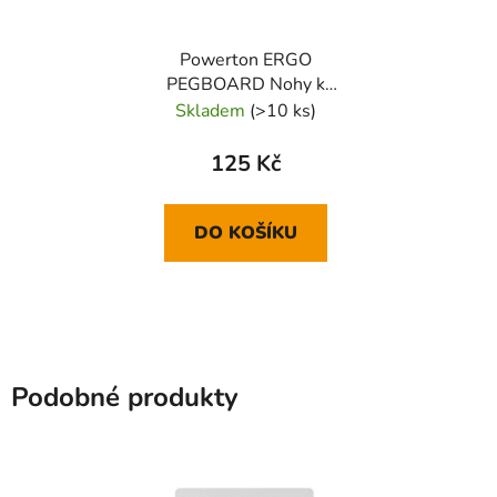
Powerton ERGO
PEGBOARD Nohy k
organizéru pro položení
Skladem
(>10 ks)
na stůl - náhr. díl, černé
125 Kč
DO KOŠÍKU
Podobné produkty