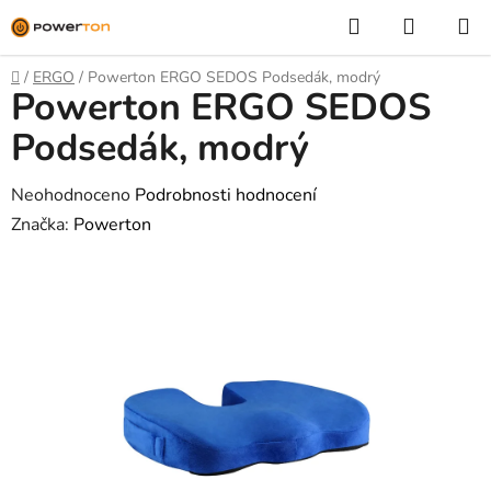
Přejít
Hledat
NÁKUP
na
KOŠÍK
obsah
Domů
/
ERGO
/
Powerton ERGO SEDOS Podsedák, modrý
Powerton ERGO SEDOS
Podsedák, modrý
Průměrné
Neohodnoceno
Podrobnosti hodnocení
hodnocení
Značka:
Powerton
produktu
je
0,0
z
5
hvězdiček.