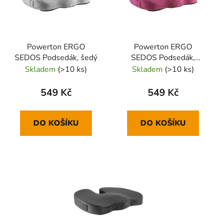
Powerton ERGO
Powerton ERGO
SEDOS Podsedák, šedý
SEDOS Podsedák,
vínově červený
Skladem
(>10 ks)
Skladem
(>10 ks)
549 Kč
549 Kč
DO KOŠÍKU
DO KOŠÍKU