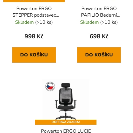
Powerton ERGO
Powerton ERGO
STEPPER podstavec
PAPILIO Bederní
pod nohy, černý
opěrka, modrošedá
Skladem
(>10 ks)
Skladem
(>10 ks)
998 Kč
698 Kč
DO KOŠÍKU
DO KOŠÍKU
DOPRAVA ZDARMA
Powerton ERGO LUCIE