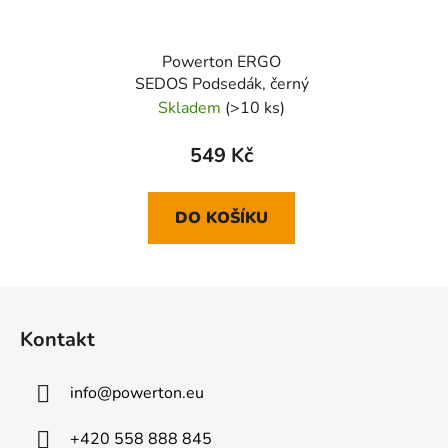
Powerton ERGO
SEDOS Podsedák, černý
Skladem
(>10 ks)
549 Kč
DO KOŠÍKU
Z
á
Kontakt
p
a
info
@
powerton.eu
t
í
+420 558 888 845