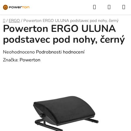
Přejít
Hledat
NÁKUP
na
KOŠÍK
obsah
Domů
/
ERGO
/
Powerton ERGO ULUNA podstavec pod nohy, černý
Powerton ERGO ULUNA
podstavec pod nohy, černý
Průměrné
Neohodnoceno
Podrobnosti hodnocení
hodnocení
Značka:
Powerton
produktu
je
0,0
z
5
hvězdiček.