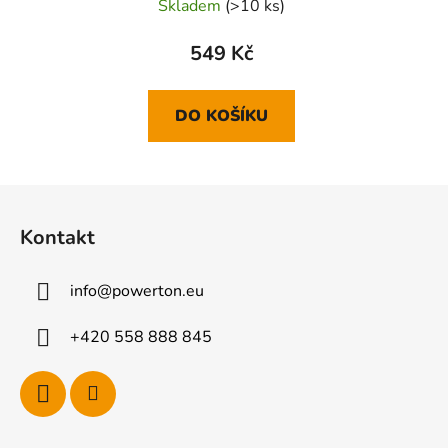
vínově červený
Skladem
(>10 ks)
549 Kč
DO KOŠÍKU
Z
á
Kontakt
p
a
info
@
powerton.eu
t
í
+420 558 888 845