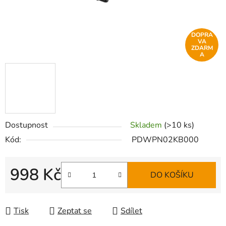
DOPRA
VA
ZDARM
A
Dostupnost
Skladem
(>10 ks)
Kód:
PDWPN02KB000
998 Kč
DO KOŠÍKU
Měrná cena:
Tisk
Zeptat se
Sdílet