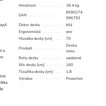
Hmotnost
18.4 kg
8590274
EAN
996793
Dekor desky
bílá
kteří
Ergonomická
ano
Hloubka desky [cm]
75
Deska
Produkt
í a
stolu
pro
Rohy desky
zaoblené
šíře desky [cm]
160
Tloušťka desky [cm]
1,8
dlné
Výrobce
Powerton
ušťka
že
o