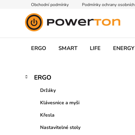
Přejít
Obchodní podmínky
Podmínky ochrany osobních
na
obsah
ERGO
SMART
LIFE
ENERGY
P
K
Přeskočit
ERGO
a
kategorie
o
t
s
Držáky
e
t
g
Klávesnice a myši
r
o
a
r
Křesla
i
n
e
n
Nastavitelné stoly