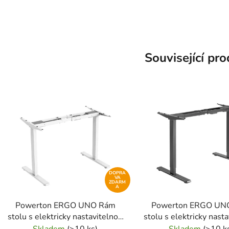
Související pr
DOPRA
VA
ZDARM
A
Powerton ERGO UNO Rám
Powerton ERGO UN
stolu s elektricky nastavitelnou
stolu s elektricky nast
výškou 100 kg nosnost, bílý
výškou 100 kg nosnost
Skladem
(>10 ks)
Skladem
(>10 k