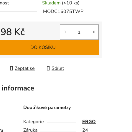
nost
Skladem
(>10 ks)
MODC16075TWP
598 Kč
ek.
 cena:
DO KOŠÍKU
Zeptat se
Sdílet
 informace
Doplňkové parametry
Kategorie
ERGO
Záruka
24
ůl