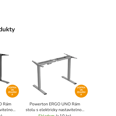
odukty
DOPRA
DOPRA
VA
VA
ZDARM
ZDARM
A
A
O Rám
Powerton ERGO UNO Rám
avitelnou
stolu s elektricky nastavitelnou
, černý
výškou 100 kg nosnost, šedý
s)
Skladem
(>10 ks)