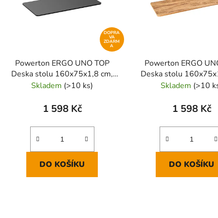
DOPRA
VA
ZDARM
A
Powerton ERGO UNO TOP
Powerton ERGO UN
Deska stolu 160x75x1,8 cm,
Deska stolu 160x75x
černá
dub rustikální
Skladem
(>10 ks)
Skladem
(>10 k
1 598 Kč
1 598 Kč
DO KOŠÍKU
DO KOŠÍKU