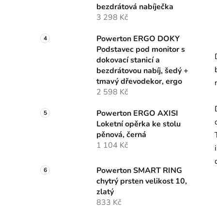
bezdrátová nabíječka
3 298 Kč
Powerton ERGO DOKY
Podstavec pod monitor s
dokovací stanicí a
bezdrátovou nabíj, šedý +
tmavý dřevodekor, ergo
2 598 Kč
Powerton ERGO AXISI
Loketní opěrka ke stolu
pěnová, černá
1 104 Kč
Powerton SMART RING
chytrý prsten velikost 10,
zlatý
833 Kč