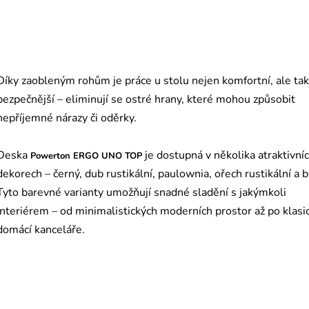
Díky zaobleným rohům je práce u stolu nejen komfortní, ale ta
bezpečnější – eliminují se ostré hrany, které mohou způsobit
nepříjemné nárazy či oděrky.
Deska
je dostupná v několika atraktivní
Powerton ERGO UNO TOP
dekorech – černý, dub rustikální, paulownia, ořech rustikální a bí
Tyto barevné varianty umožňují snadné sladění s jakýmkoli
interiérem – od minimalistických moderních prostor až po klasi
domácí kanceláře.