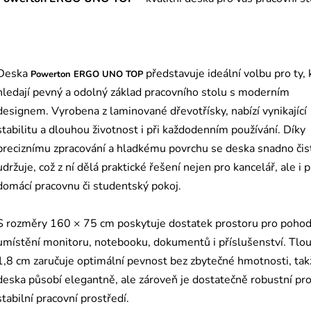
Deska
představuje ideální volbu pro ty, 
Powerton ERGO UNO TOP
hledají pevný a odolný základ pracovního stolu s moderním
designem. Vyrobena z laminované dřevotřísky, nabízí vynikající
stabilitu a dlouhou životnost i při každodenním používání. Díky
preciznímu zpracování a hladkému povrchu se deska snadno čist
udržuje, což z ní dělá praktické řešení nejen pro kancelář, ale i 
domácí pracovnu či studentský pokoj.
S rozměry 160 × 75 cm poskytuje dostatek prostoru pro poho
umístění monitoru, notebooku, dokumentů i příslušenství. Tlo
1,8 cm zaručuje optimální pevnost bez zbytečné hmotnosti, tak
deska působí elegantně, ale zároveň je dostatečně robustní pr
stabilní pracovní prostředí.