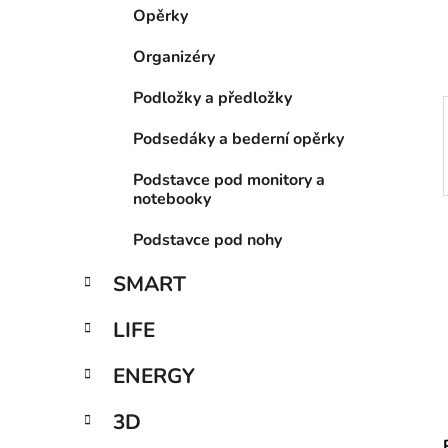
í
Opěrky
p
a
Organizéry
n
Podložky a předložky
e
l
Podsedáky a bederní opěrky
Podstavce pod monitory a
notebooky
Podstavce pod nohy
SMART
LIFE
ENERGY
3D