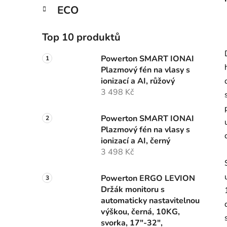
ECO
Top 10 produktů
Powerton SMART IONAI
Plazmový fén na vlasy s
ionizací a AI, růžový
3 498 Kč
Powerton SMART IONAI
Plazmový fén na vlasy s
ionizací a AI, černý
3 498 Kč
Powerton ERGO LEVION
Držák monitoru s
automaticky nastavitelnou
výškou, černá, 10KG,
svorka, 17"-32",