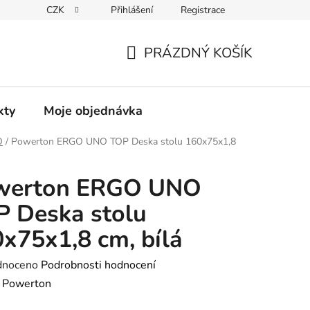
CZK
Přihlášení
Registrace
PRÁZDNÝ KOŠÍK
NÁKUPNÍ
KOŠÍK
kty
Moje objednávka
O
/
Powerton ERGO UNO TOP Deska stolu 160x75x1,8
werton ERGO UNO
 Deska stolu
x75x1,8 cm, bílá
né
dnoceno
Podrobnosti hodnocení
ení
:
Powerton
tu