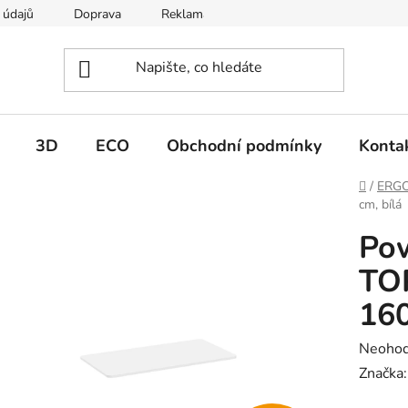
 údajů
Doprava
Reklamace
Moje objednávka
3D
ECO
Obchodní podmínky
Konta
Domů
/
ERG
cm, bílá
Po
TOP
160
Průměr
Neoho
hodnoc
Značka
produk