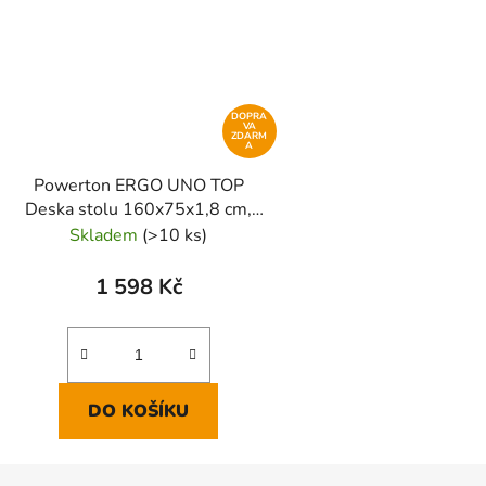
DOPRA
VA
ZDARM
A
Powerton ERGO UNO TOP
Deska stolu 160x75x1,8 cm,
paulownia
Skladem
(>10 ks)
1 598 Kč
DO KOŠÍKU