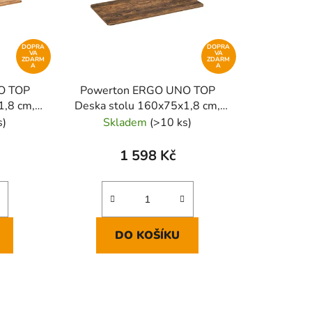
DOPRA
DOPRA
VA
VA
ZDARM
ZDARM
A
A
O TOP
Powerton ERGO UNO TOP
1,8 cm,
Deska stolu 160x75x1,8 cm,
ořech rustikální
s)
Skladem
(>10 ks)
1 598 Kč
DO KOŠÍKU