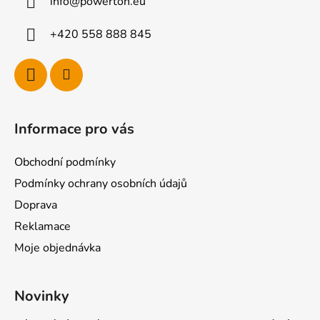
info
@
powerton.eu
t
í
+420 558 888 845
Informace pro vás
Obchodní podmínky
Podmínky ochrany osobních údajů
Doprava
Reklamace
Moje objednávka
Novinky