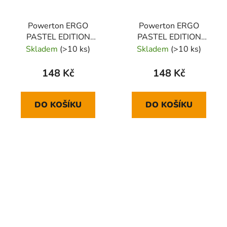
Powerton ERGO
Powerton ERGO
PASTEL EDITION
PASTEL EDITION
Předložka ke klávesnici
Předložka ke klávesnici
Skladem
(>10 ks)
Skladem
(>10 ks)
pěnová, fialová
pěnová, mintová
148 Kč
148 Kč
DO KOŠÍKU
DO KOŠÍKU