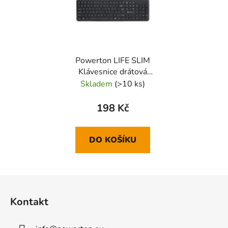
Powerton LIFE SLIM
Klávesnice drátová
(USB) US, černá
Skladem
(>10 ks)
198 Kč
DO KOŠÍKU
Z
á
Kontakt
p
a