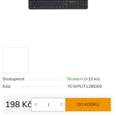
Dostupnost
Skladem
(>10 ks)
Kód:
YCWPUT12BD00
198 Kč
DO KOŠÍKU
Měrná cena: