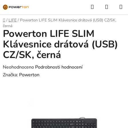
Přejít
Hledat
NÁKUP
na
KOŠÍK
obsah
Domů
/
LIFE
/
Powerton LIFE SLIM Klávesnice drátová (USB) CZ/SK,
černá
Powerton LIFE SLIM
Klávesnice drátová (USB)
CZ/SK, černá
Průměrné
Neohodnoceno
Podrobnosti hodnocení
hodnocení
Značka:
Powerton
produktu
je
0,0
z
5
hvězdiček.