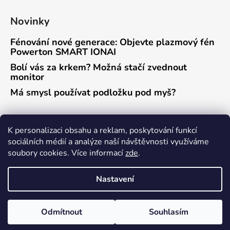
Novinky
Fénování nové generace: Objevte plazmový fén
Powerton SMART IONAI
Bolí vás za krkem? Možná stačí zvednout
monitor
Má smysl používat podložku pod myš?
Přijímáme online platby
K personalizaci obsahu a reklam, poskytování funkcí
sociálních médií a analýze naší návštěvnosti využíváme
soubory cookies. Více informací
zde
.
Nastavení
Vytvořil Shoptet
Odmítnout
Souhlasím
Copyright 2026
Powerton eshop
. Všechna práva
vyhrazena.
Upravit nastavení cookies