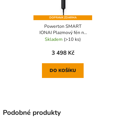
DOPRAVA ZDARMA
Powerton SMART
IONAI Plazmový fén na
vlasy s ionizací a AI,
Skladem
(>10 ks)
černý
3 498 Kč
DO KOŠÍKU
Podobné produkty