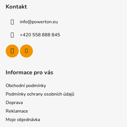
á
Kontakt
p
a
info
@
powerton.eu
t
í
+420 558 888 845
Informace pro vás
Obchodní podmínky
Podmínky ochrany osobních údajů
Doprava
Reklamace
Moje objednávka