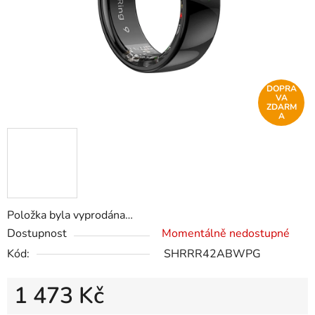
DOPRA
VA
ZDARM
A
Položka byla vyprodána…
Dostupnost
Momentálně nedostupné
Kód:
SHRRR42ABWPG
1 473 Kč