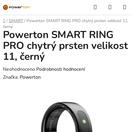
Přejít
Hledat
NÁKUP
na
KOŠÍK
obsah
Domů
/
SMART
/
Powerton SMART RING PRO chytrý prsten velikost 11,
černý
Powerton SMART RING
PRO chytrý prsten velikost
11, černý
Průměrné
Neohodnoceno
Podrobnosti hodnocení
hodnocení
Značka:
Powerton
produktu
je
0,0
z
5
hvězdiček.