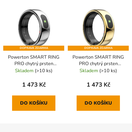
DOPRAVA ZDARMA
DOPRAVA ZDARMA
Powerton SMART RING
Powerton SMART RING
PRO chytrý prsten
PRO chytrý prsten
velikost 11, stříbrný
velikost 11, zlatý
Skladem
(>10 ks)
Skladem
(>10 ks)
1 473 Kč
1 473 Kč
DO KOŠÍKU
DO KOŠÍKU
Z