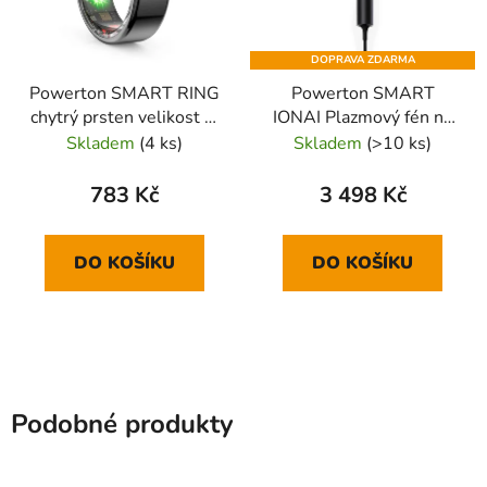
DOPRAVA ZDARMA
Powerton SMART RING
Powerton SMART
chytrý prsten velikost 8,
IONAI Plazmový fén na
černý
vlasy s ionizací a AI,
Skladem
(4 ks)
Skladem
(>10 ks)
černý
783 Kč
3 498 Kč
DO KOŠÍKU
DO KOŠÍKU
Podobné produkty