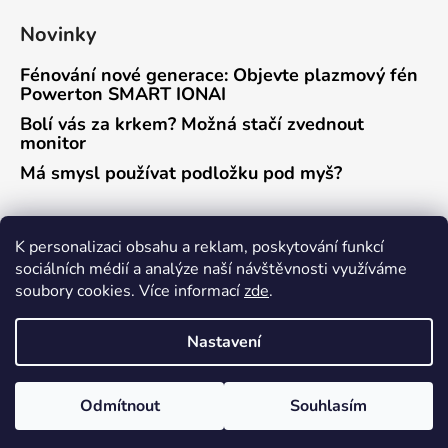
Novinky
Fénování nové generace: Objevte plazmový fén
Powerton SMART IONAI
Bolí vás za krkem? Možná stačí zvednout
monitor
Má smysl používat podložku pod myš?
Přijímáme online platby
K personalizaci obsahu a reklam, poskytování funkcí
sociálních médií a analýze naší návštěvnosti využíváme
soubory cookies. Více informací
zde
.
Nastavení
Vytvořil Shoptet
Odmítnout
Souhlasím
Copyright 2026
Powerton eshop
. Všechna práva
vyhrazena.
Upravit nastavení cookies