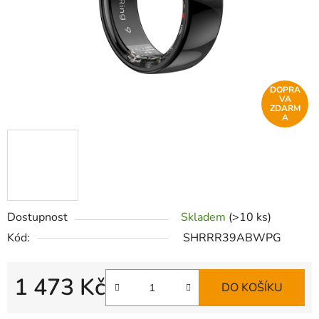
DOPRA
VA
ZDARM
A
Dostupnost
Skladem
(>10 ks)
Kód:
SHRRR39ABWPG
1 473 Kč
DO KOŠÍKU
Měrná cena: