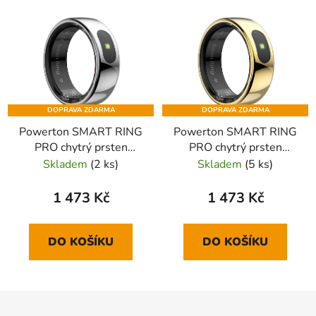
DOPRAVA ZDARMA
DOPRAVA ZDARMA
Powerton SMART RING
Powerton SMART RING
PRO chytrý prsten
PRO chytrý prsten
velikost 8, stříbrný
velikost 8, zlatý
Skladem
(2 ks)
Skladem
(5 ks)
1 473 Kč
1 473 Kč
DO KOŠÍKU
DO KOŠÍKU
Z