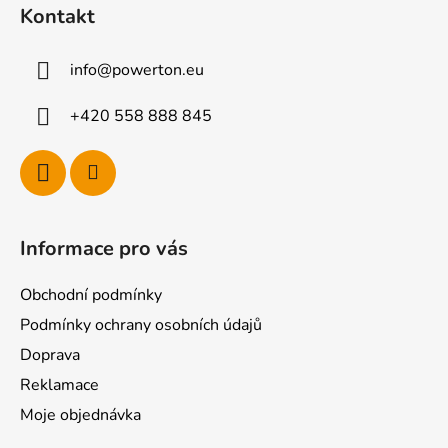
á
Kontakt
p
a
info
@
powerton.eu
t
í
+420 558 888 845
Informace pro vás
Obchodní podmínky
Podmínky ochrany osobních údajů
Doprava
Reklamace
Moje objednávka