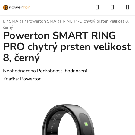
Přejít
Hledat
NÁKUP
na
KOŠÍK
obsah
Domů
/
SMART
/
Powerton SMART RING PRO chytrý prsten velikost 8,
černý
Powerton SMART RING
PRO chytrý prsten velikost
8, černý
Průměrné
Neohodnoceno
Podrobnosti hodnocení
hodnocení
Značka:
Powerton
produktu
je
0,0
z
5
hvězdiček.