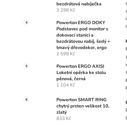
bezdrátová nabíječka
3 298 Kč
Powerton ERGO DOKY
Podstavec pod monitor s
dokovací stanicí a
bezdrátovou nabíj, šedý +
tmavý dřevodekor, ergo
2 598 Kč
Powerton ERGO AXISI
Loketní opěrka ke stolu
pěnová, černá
1 104 Kč
Powerton SMART RING
chytrý prsten velikost 10,
zlatý
833 Kč