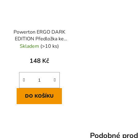
Powerton ERGO DARK
EDITION Předložka ke
klávesnici pěnová, černá
Skladem
(>10 ks)
148 Kč
DO KOŠÍKU
Podobné prod