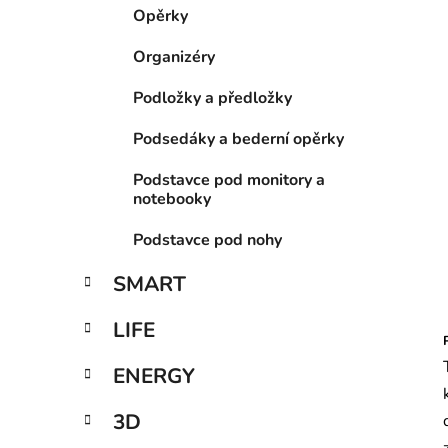
í
Opěrky
p
a
Organizéry
n
Podložky a předložky
e
l
Podsedáky a bederní opěrky
Podstavce pod monitory a
notebooky
Podstavce pod nohy
SMART
LIFE
ENERGY
3D