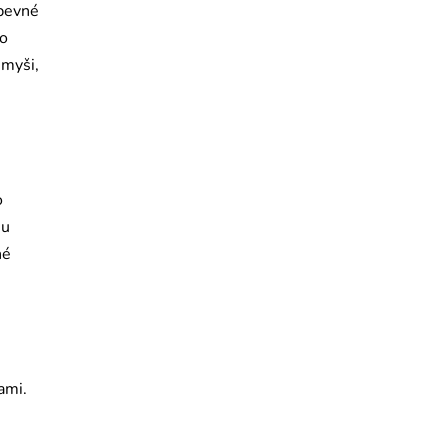
 pevné
to
 myši,
o
mu
né
ami.