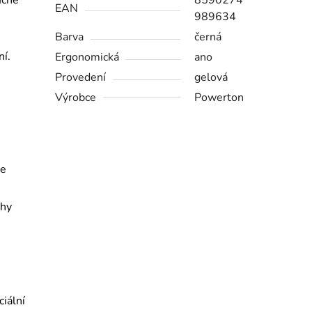
uché
8590274
EAN
989634
Barva
černá
í.
Ergonomická
ano
Provedení
gelová
Výrobce
Powerton
te
chy
iální