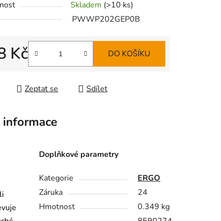
nost
Skladem
(>10 ks)
PWWP202GEP0B
8 Kč
DO KOŠÍKU
ek.
 cena:
Zeptat se
Sdílet
 informace
Doplňkové parametry
Kategorie
ERGO
Záruka
24
li
Hmotnost
0.349 kg
evuje