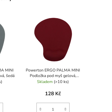
MA MINI
Powerton ERGO PALMA MINI
vá, šedá
Podložka pod myš gelová,
vínově červená
s)
Skladem
(>10 ks)
128 Kč