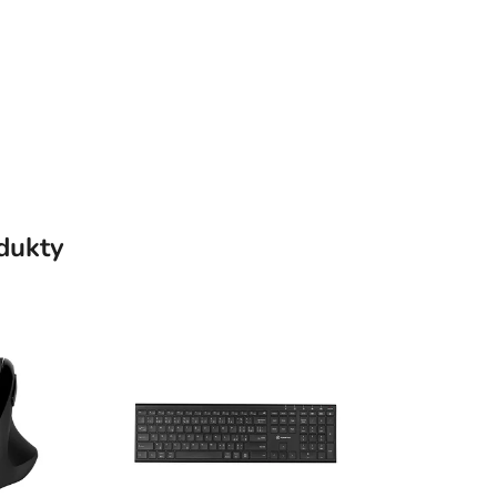
odukty