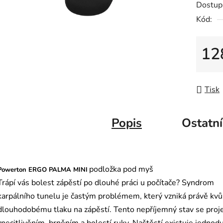
Dostup
je
Kód:
0,0
z
5
12
hvězdič
Měrná
Tisk
Popis
Ostatní
podložka pod myš
Powerton ERGO PALMA MINI
Trápí vás bolest zápěstí po dlouhé práci u počítače? Syndrom
karpálního tunelu je častým problémem, který vzniká právě kvů
dlouhodobému tlaku na zápěstí. Tento nepříjemný stav se proj