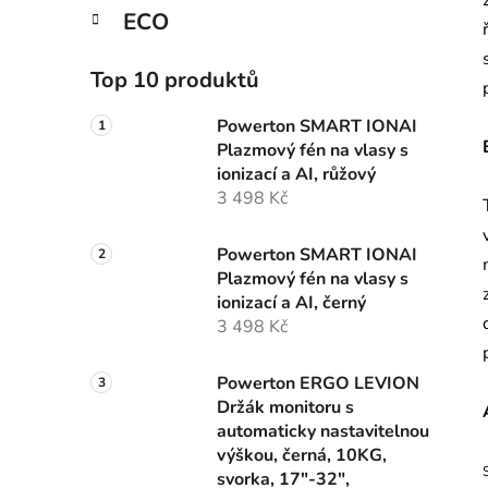
ECO
Top 10 produktů
Powerton SMART IONAI
Plazmový fén na vlasy s
ionizací a AI, růžový
3 498 Kč
Powerton SMART IONAI
Plazmový fén na vlasy s
ionizací a AI, černý
3 498 Kč
Powerton ERGO LEVION
Držák monitoru s
automaticky nastavitelnou
výškou, černá, 10KG,
svorka, 17"-32",