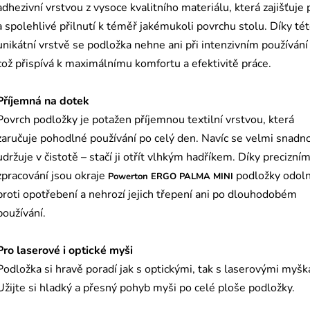
adhezivní vrstvou z vysoce kvalitního materiálu, která zajišťuje
a spolehlivé přilnutí k téměř jakémukoli povrchu stolu. Díky té
unikátní vrstvě se podložka nehne ani při intenzivním používání
což přispívá k maximálnímu komfortu a efektivitě práce.
Příjemná na dotek
Povrch podložky je potažen příjemnou textilní vrstvou, která
zaručuje pohodlné používání po celý den. Navíc se velmi snadn
udržuje v čistotě – stačí ji otřít vlhkým hadříkem. Díky precizní
zpracování jsou okraje
podložky odol
Powerton ERGO PALMA MINI
proti opotřebení a nehrozí jejich třepení ani po dlouhodobém
používání.
Pro laserové i optické myši
Podložka si hravě poradí jak s optickými, tak s laserovými myšk
Užijte si hladký a přesný pohyb myši po celé ploše podložky.