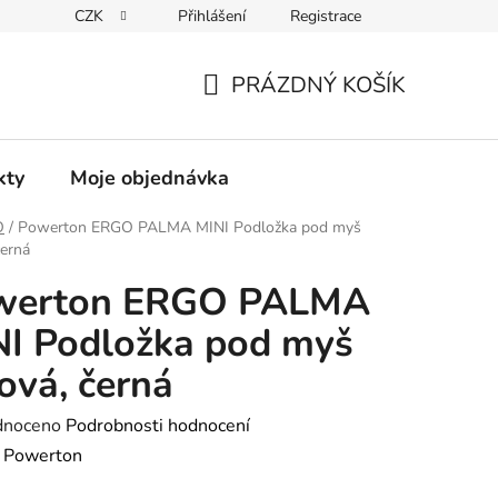
CZK
Přihlášení
Registrace
PRÁZDNÝ KOŠÍK
NÁKUPNÍ
KOŠÍK
kty
Moje objednávka
O
/
Powerton ERGO PALMA MINI Podložka pod myš
černá
werton ERGO PALMA
I Podložka pod myš
ová, černá
né
dnoceno
Podrobnosti hodnocení
ení
:
Powerton
tu