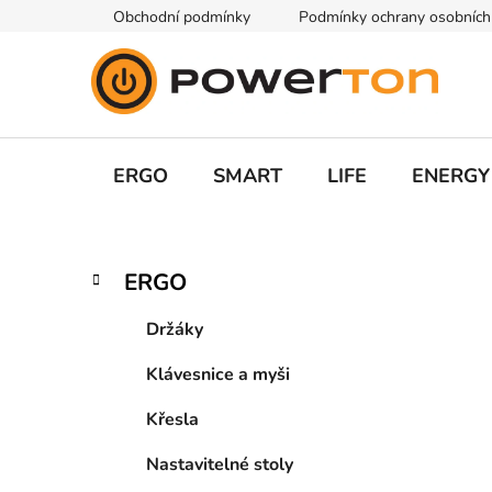
Přejít
Obchodní podmínky
Podmínky ochrany osobních
na
obsah
ERGO
SMART
LIFE
ENERGY
P
K
Přeskočit
ERGO
a
kategorie
o
t
s
Držáky
e
t
g
Klávesnice a myši
r
o
a
r
Křesla
i
n
e
n
Nastavitelné stoly