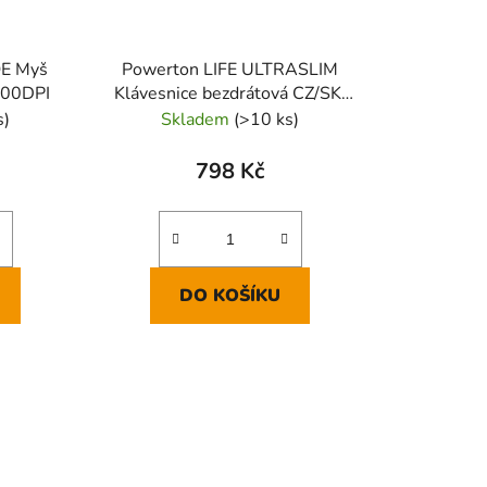
E Myš
Powerton LIFE ULTRASLIM
600DPI
Klávesnice bezdrátová CZ/SK,
černá
s)
Skladem
(>10 ks)
798 Kč
DO KOŠÍKU