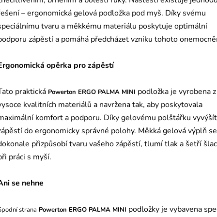
znecitlivěním, brněním a bolestí ruky. Naštěstí existuje jednod
řešení – ergonomická gelová podložka pod myš. Díky svému
speciálnímu tvaru a měkkému materiálu poskytuje optimální
podporu zápěstí a pomáhá předcházet vzniku tohoto onemocněn
Ergonomická opěrka pro zápěstí
Tato praktická
podložka je vyrobena z
Powerton ERGO PALMA MINI
vysoce kvalitních materiálů a navržena tak, aby poskytovala
maximální komfort a podporu. Díky gelovému polštářku vyvýší
zápěstí do ergonomicky správné polohy. Měkká gelová výplň se
dokonale přizpůsobí tvaru vašeho zápěstí, tlumí tlak a šetří šla
při práci s myší.
Ani se nehne
podložky je vybavena spec
Spodní strana
Powerton ERGO PALMA MINI