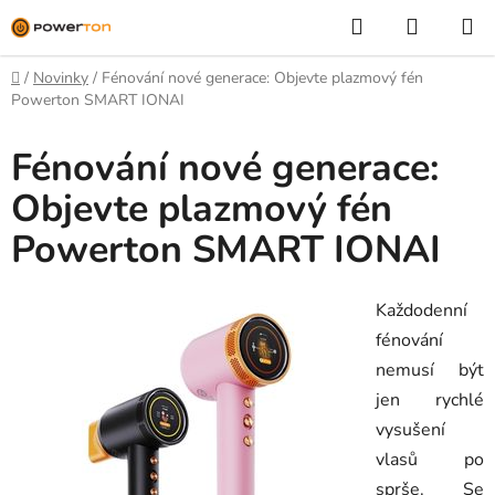
Přejít
Hledat
NÁKUP
na
KOŠÍK
obsah
Domů
/
Novinky
/
Fénování nové generace: Objevte plazmový fén
Powerton SMART IONAI
Fénování nové generace:
Objevte plazmový fén
Powerton SMART IONAI
Každodenní
fénování
nemusí být
jen rychlé
vysušení
vlasů po
sprše. Se