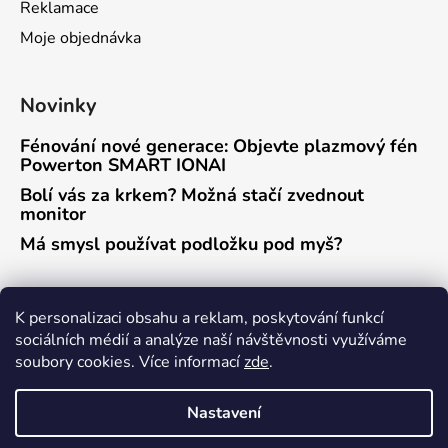
Reklamace
Moje objednávka
Novinky
Fénování nové generace: Objevte plazmový fén
Powerton SMART IONAI
Bolí vás za krkem? Možná stačí zvednout
monitor
Má smysl používat podložku pod myš?
Přijímáme online platby
K personalizaci obsahu a reklam, poskytování funkcí
sociálních médií a analýze naší návštěvnosti využíváme
soubory cookies. Více informací
zde
.
Nastavení