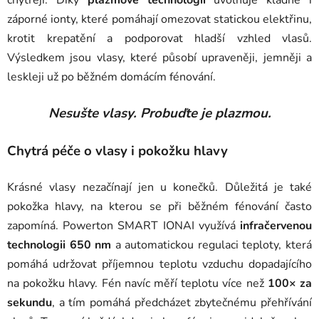
záporné ionty, které pomáhají omezovat statickou elektřinu,
krotit krepatění a podporovat hladší vzhled vlasů.
Výsledkem jsou vlasy, které působí upraveněji, jemněji a
leskleji už po běžném domácím fénování.
Nesušte vlasy. Probuďte je plazmou.
Chytrá péče o vlasy i pokožku hlavy
Krásné vlasy nezačínají jen u konečků. Důležitá je také
pokožka hlavy, na kterou se při běžném fénování často
zapomíná. Powerton SMART IONAI využívá
infračervenou
technologii 650 nm
a automatickou regulaci teploty, která
pomáhá udržovat příjemnou teplotu vzduchu dopadajícího
na pokožku hlavy. Fén navíc měří teplotu více než
100× za
sekundu
, a tím pomáhá předcházet zbytečnému přehřívání