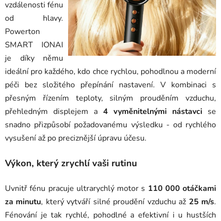
vzdálenosti fénu
od hlavy.
Powerton
SMART IONAI
je díky němu
ideální pro každého, kdo chce rychlou, pohodlnou a moderní
péči bez složitého přepínání nastavení. V kombinaci s
přesným řízením teploty, silným prouděním vzduchu,
přehledným displejem a
4 vyměnitelnými nástavci
se
snadno přizpůsobí požadovanému výsledku - od rychlého
vysušení až po preciznější úpravu účesu.
Výkon, který zrychlí vaši rutinu
Uvnitř fénu pracuje ultrarychlý motor s
110 000 otáčkami
za minutu
, který vytváří silné proudění vzduchu až
25 m/s
.
Fénování je tak rychlé, pohodlné a efektivní i u hustších