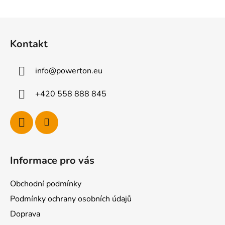
Z
á
Kontakt
p
a
info
@
powerton.eu
t
í
+420 558 888 845
Informace pro vás
Obchodní podmínky
Podmínky ochrany osobních údajů
Doprava