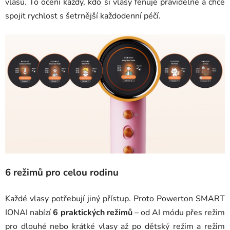
vlasů. To ocení každý, kdo si vlasy fénuje pravidelně a chce
spojit rychlost s šetrnější každodenní péčí.
6 režimů pro celou rodinu
Každé vlasy potřebují jiný přístup. Proto Powerton SMART
IONAI nabízí
6 praktických režimů
– od AI módu přes režim
pro dlouhé nebo krátké vlasy až po dětský režim a režim