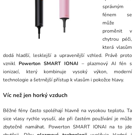
správným
fénem se
může
proměnit v
chytrou péči,
která vlasům
dodá hladší, lesklejší a upravenější vzhled. Právě proto
vznikl
Powerton SMART IONAI
– plazmový AI fén s
ionizací, který kombinuje vysoký výkon, moderní
technologie a šetrnější přístup k vlasům i pokožce hlavy.
Víc než jen horký vzduch
Běžné fény často spoléhají hlavně na vysokou teplotu. Ta
sice vlasy rychle vysuší, ale při častém používání je může
zbytečně namáhat. Powerton SMART IONAI na to jde
chytřeji. Díky
plazmové technologii
uvolňuje kladné i