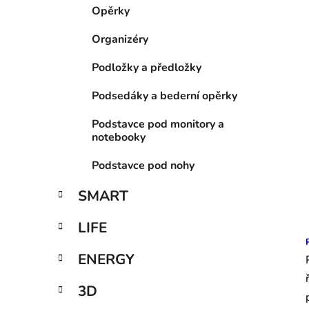
í
Opěrky
p
a
Organizéry
n
Podložky a předložky
e
l
Podsedáky a bederní opěrky
Podstavce pod monitory a
notebooky
Podstavce pod nohy
SMART
LIFE
ENERGY
3D