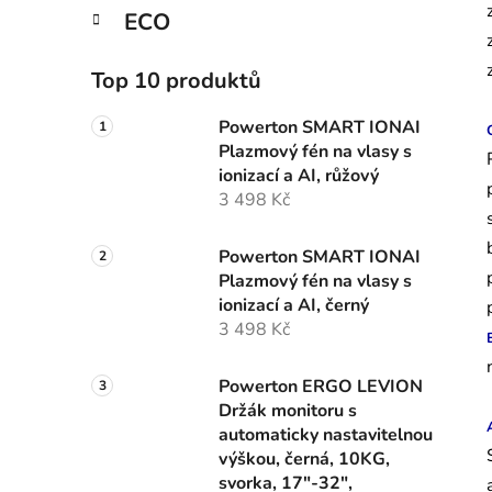
ECO
Top 10 produktů
Powerton SMART IONAI
Plazmový fén na vlasy s
ionizací a AI, růžový
3 498 Kč
Powerton SMART IONAI
Plazmový fén na vlasy s
ionizací a AI, černý
3 498 Kč
Powerton ERGO LEVION
Držák monitoru s
automaticky nastavitelnou
výškou, černá, 10KG,
svorka, 17"-32",