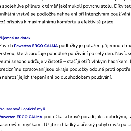
a spolehlivé přilnutí k téměř jakémukoli povrchu stolu. Díky té
unikátní vrstvě se podložka nehne ani při intenzivním používání
což přispívá k maximálnímu komfortu a efektivitě práce.
Příjemná na dotek
Povrch
podložky je potažen příjemnou text
Powerton ERGO CALMA
vrstvou, která zaručuje pohodlné používání po celý den. Navíc s
velmi snadno udržuje v čistotě – stačí ji otřít vlhkým hadříkem.
preciznímu zpracování jsou okraje podložky odolné proti opotře
a nehrozí jejich třepení ani po dlouhodobém používání.
Pro laserové i optické myši
podložka si hravě poradí jak s optickými, t
Powerton ERGO CALMA
laserovými myškami. Užijte si hladký a přesný pohyb myši po c