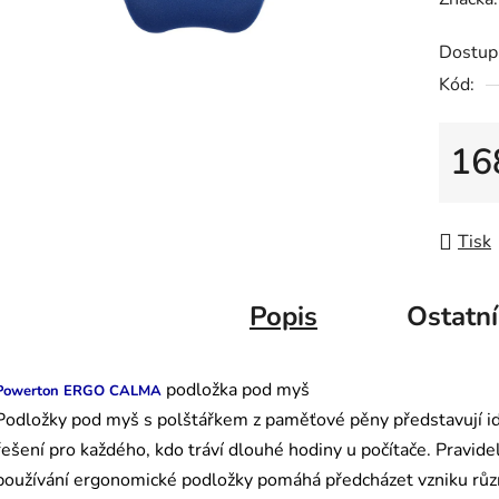
produk
Dostup
je
Kód:
0,0
z
5
16
hvězdič
Měrná
Tisk
Popis
Ostatní
podložka
pod myš
Powerton ERGO CALMA
Podložky pod myš s polštářkem z paměťové pěny představují id
řešení pro každého, kdo tráví dlouhé hodiny u počítače. Pravide
používání ergonomické podložky pomáhá předcházet vzniku rů