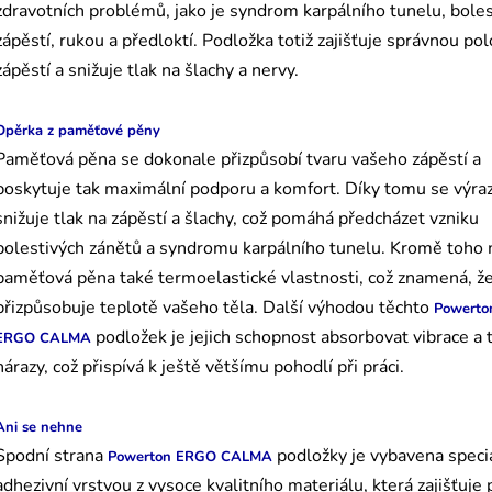
zdravotních problémů, jako je syndrom karpálního tunelu, boles
zápěstí, rukou a předloktí. Podložka totiž zajišťuje správnou po
zápěstí a snižuje tlak na šlachy a nervy.
Opěrka z paměťové pěny
Paměťová pěna se dokonale přizpůsobí tvaru vašeho zápěstí a
poskytuje tak maximální podporu a komfort. Díky tomu se výra
snižuje tlak na zápěstí a šlachy, což pomáhá předcházet vzniku
bolestivých zánětů a syndromu karpálního tunelu. Kromě toho
paměťová pěna také termoelastické vlastnosti, což znamená, ž
přizpůsobuje teplotě vašeho těla. Další výhodou těchto
Powerto
podložek je jejich schopnost absorbovat vibrace a 
ERGO CALMA
nárazy, což přispívá k ještě většímu pohodlí při práci.
Ani se nehne
Spodní strana
podložky je vybavena speci
Powerton ERGO CALMA
adhezivní vrstvou z vysoce kvalitního materiálu, která zajišťuje