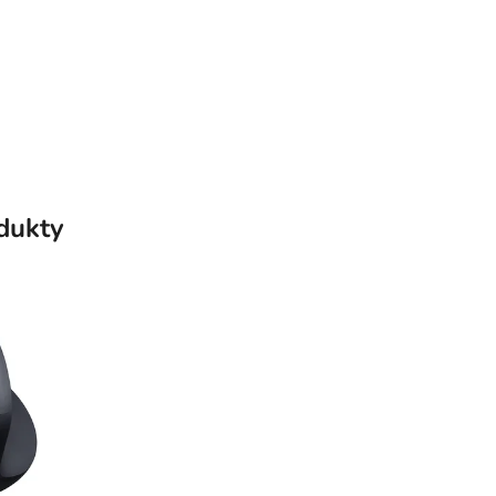
odukty