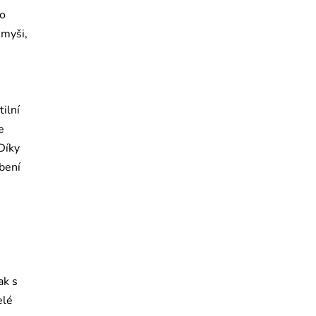
to
 myši,
ilní
e
 Díky
bení
ak s
elé