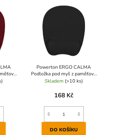
ALMA
Powerton ERGO CALMA
aměťové
Podložka pod myš z paměťové
ená
pěny, černá
s)
Skladem
(>10 ks)
168 Kč
DO KOŠÍKU