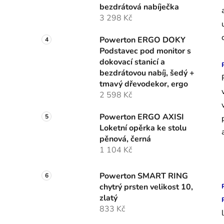
bezdrátová nabíječka
3 298 Kč
Powerton ERGO DOKY
Podstavec pod monitor s
dokovací stanicí a
bezdrátovou nabíj, šedý +
tmavý dřevodekor, ergo
2 598 Kč
Powerton ERGO AXISI
Loketní opěrka ke stolu
pěnová, černá
1 104 Kč
Powerton SMART RING
chytrý prsten velikost 10,
zlatý
833 Kč