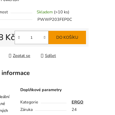
tu
nost
Skladem
(>10 ks)
PWWP203FEP0C
8 Kč
DO KOŠÍKU
ek.
 cena:
Zeptat se
Sdílet
 informace
Doplňkové parametry
eální
Kategorie
ERGO
lné
Záruka
24
zných