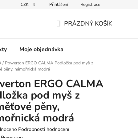
CZK
Přihlášení
Registrace
PRÁZDNÝ KOŠÍK
NÁKUPNÍ
KOŠÍK
kty
Moje objednávka
O
/
Powerton ERGO CALMA Podložka pod myš z
é pěny, námořnická modrá
werton ERGO CALMA
ložka pod myš z
ěťové pěny,
mořnická modrá
né
dnoceno
Podrobnosti hodnocení
ení
:
Powerton