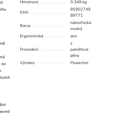
Hmotnost
0.349 kg
ti
lohu
85902749
EAN
89771
námořnická
Barva
modrá
Ergonomická
ano
zně
z
Provedení
paměťové
pěny
 má
Výrobce
Powerton
e se
n
tlumit
ální
 pevné