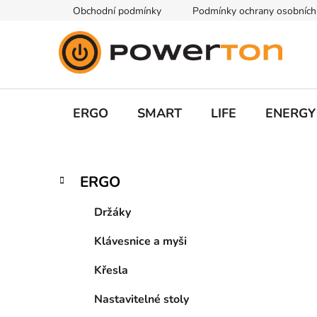
Přejít
Obchodní podmínky
Podmínky ochrany osobních
na
obsah
ERGO
SMART
LIFE
ENERGY
P
K
Přeskočit
ERGO
a
kategorie
o
t
s
Držáky
e
t
g
Klávesnice a myši
r
o
a
r
Křesla
i
n
e
n
Nastavitelné stoly