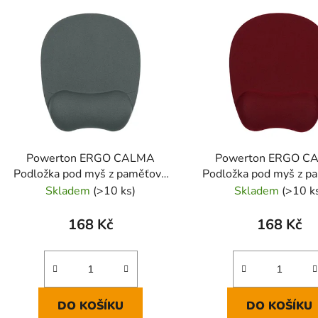
Powerton ERGO CALMA
Powerton ERGO C
Podložka pod myš z paměťové
Podložka pod myš z p
pěny, šedá
pěny, vínově červ
Skladem
(>10 ks)
Skladem
(>10 k
168 Kč
168 Kč
DO KOŠÍKU
DO KOŠÍKU