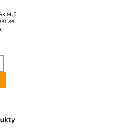
RK Myš
600DPI
s)
ukty