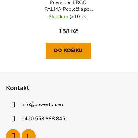
Powerton ERGO
PALMA Podložka pod
myš gelová, vínově
Skladem
(>10 ks)
červená
158 Kč
DO KOŠÍKU
Z
á
Kontakt
p
a
info
@
powerton.eu
t
í
+420 558 888 845