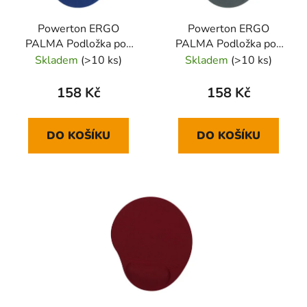
Powerton ERGO
Powerton ERGO
PALMA Podložka pod
PALMA Podložka pod
myš gelová, námořnická
myš gelová, šedá
Skladem
(>10 ks)
Skladem
(>10 ks)
modrá
158 Kč
158 Kč
DO KOŠÍKU
DO KOŠÍKU