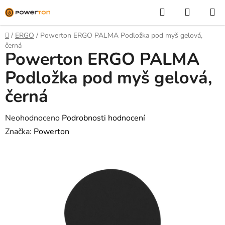
Přejít
Hledat
NÁKUP
na
KOŠÍK
obsah
Domů
/
ERGO
/
Powerton ERGO PALMA Podložka pod myš gelová,
černá
Powerton ERGO PALMA
Podložka pod myš gelová,
černá
Průměrné
Neohodnoceno
Podrobnosti hodnocení
hodnocení
Značka:
Powerton
produktu
je
0,0
z
5
hvězdiček.