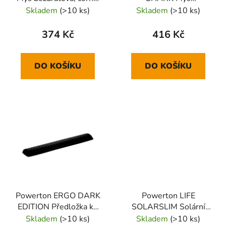
1600DPI
bezdrátová, černá,
Skladem
(>10 ks)
Skladem
(>10 ks)
1600DPI
374 Kč
416 Kč
DO KOŠÍKU
DO KOŠÍKU
Powerton ERGO DARK
Powerton LIFE
EDITION Předložka ke
SOLARSLIM Solární
klávesnici pěnová, černá
klávesnice bezdrátová
Skladem
(>10 ks)
Skladem
(>10 ks)