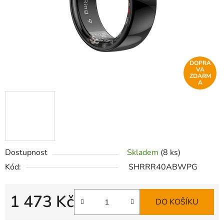
DOPRA
VA
ZDARM
A
Dostupnost
Skladem
(8 ks)
Kód:
SHRRR40ABWPG
1 473 Kč
DO KOŠÍKU
Měrná cena: