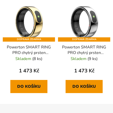
DOPRAVA ZDARMA
DOPRAVA ZDARMA
Powerton SMART RING
Powerton SMART RING
PRO chytrý prsten
PRO chytrý prsten
velikost 9, zlatý
velikost 9, stříbrný
Skladem
(8 ks)
Skladem
(9 ks)
1 473 Kč
1 473 Kč
DO KOŠÍKU
DO KOŠÍKU
Z