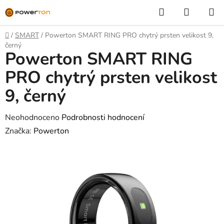
Přejít
Hledat
NÁKUP
na
KOŠÍK
obsah
Domů
/
SMART
/
Powerton SMART RING PRO chytrý prsten velikost 9,
černý
Powerton SMART RING
PRO chytrý prsten velikost
9, černý
Průměrné
Neohodnoceno
Podrobnosti hodnocení
hodnocení
Značka:
Powerton
produktu
je
0,0
z
5
hvězdiček.