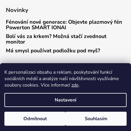
Novinky
Fénování nové generace: Objevte plazmový fén
Powerton SMART IONAI
Bolí vás za krkem? Možná stačí zvednout
monitor
Má smysl používat podložku pod myš?
Přijímáme online platby
K personalizaci obsahu a reklam, poskytování funkcí
sociálních médií a analýze naší návštěvnosti využíváme
soubory cookies. Více informací
zde
.
Nastavení
Vytvořil Shoptet
Odmítnout
Souhlasím
Copyright 2026
Powerton eshop
. Všechna práva
vyhrazena.
Upravit nastavení cookies