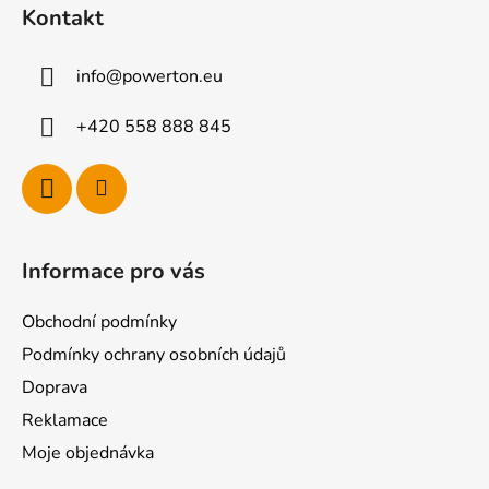
á
Kontakt
p
a
info
@
powerton.eu
t
í
+420 558 888 845
Informace pro vás
Obchodní podmínky
Podmínky ochrany osobních údajů
Doprava
Reklamace
Moje objednávka