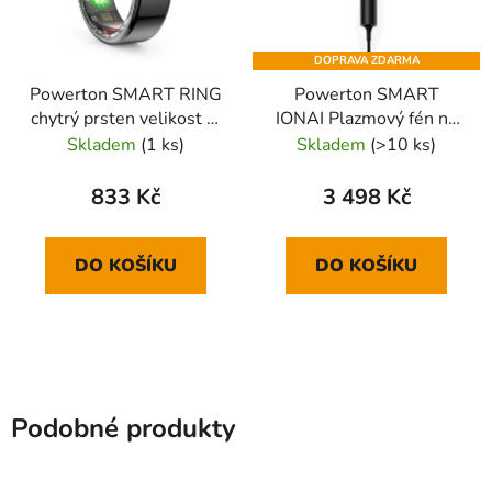
DOPRAVA ZDARMA
Powerton SMART RING
Powerton SMART
chytrý prsten velikost 9,
IONAI Plazmový fén na
černý
vlasy s ionizací a AI,
Skladem
(1 ks)
Skladem
(>10 ks)
černý
833 Kč
3 498 Kč
DO KOŠÍKU
DO KOŠÍKU
Podobné produkty