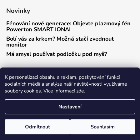
Novinky
Fénování nové generace: Objevte plazmový fén
Powerton SMART IONAI
Bolí vás za krkem? Možná stačí zvednout
monitor
Má smysl používat podložku pod myš?
Přijímáme online platby
K personalizaci obsahu a reklam, poskytování funkcí
sociálních médií a analýze naší návštěvnosti využíváme
soubory cookies. Více informací
zde
.
Nastavení
Vytvořil Shoptet
Odmítnout
Souhlasím
Copyright 2026
Powerton eshop
. Všechna práva
vyhrazena.
Upravit nastavení cookies