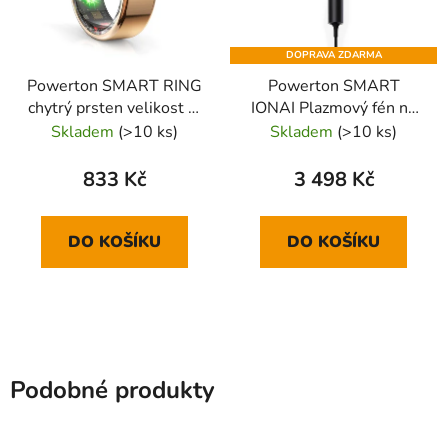
DOPRAVA ZDARMA
Powerton SMART RING
Powerton SMART
chytrý prsten velikost 9,
IONAI Plazmový fén na
zlatý
vlasy s ionizací a AI,
Skladem
(>10 ks)
Skladem
(>10 ks)
černý
833 Kč
3 498 Kč
DO KOŠÍKU
DO KOŠÍKU
Podobné produkty