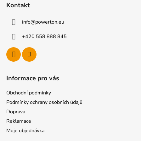
á
Kontakt
p
a
info
@
powerton.eu
t
í
+420 558 888 845
Informace pro vás
Obchodní podmínky
Podmínky ochrany osobních údajů
Doprava
Reklamace
Moje objednávka