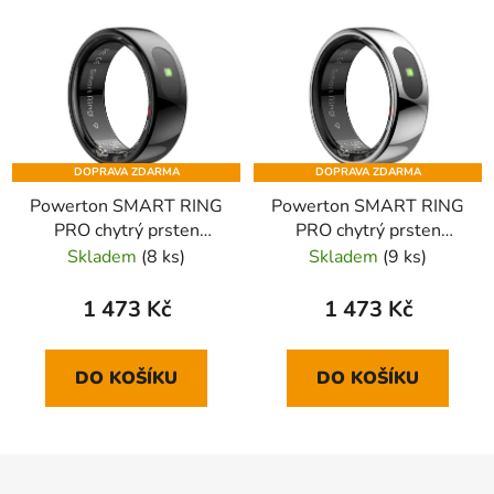
DOPRAVA ZDARMA
DOPRAVA ZDARMA
Powerton SMART RING
Powerton SMART RING
PRO chytrý prsten
PRO chytrý prsten
velikost 9, černý
velikost 9, stříbrný
Skladem
(8 ks)
Skladem
(9 ks)
1 473 Kč
1 473 Kč
DO KOŠÍKU
DO KOŠÍKU
Z