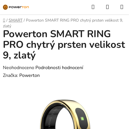
Přejít
Hledat
NÁKUP
na
KOŠÍK
obsah
Domů
/
SMART
/
Powerton SMART RING PRO chytrý prsten velikost 9,
zlatý
Powerton SMART RING
PRO chytrý prsten velikost
9, zlatý
Průměrné
Neohodnoceno
Podrobnosti hodnocení
hodnocení
Značka:
Powerton
produktu
je
0,0
z
5
hvězdiček.