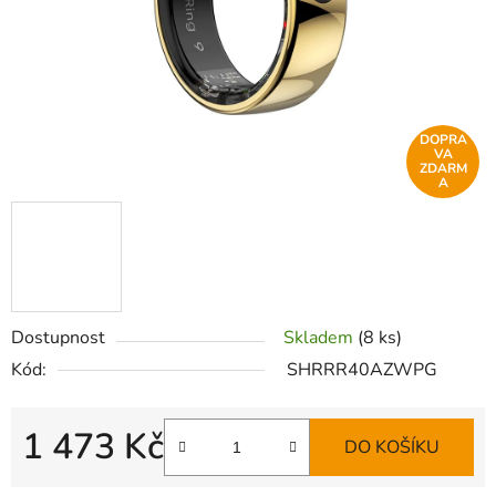
DOPRA
VA
ZDARM
A
Dostupnost
Skladem
(8 ks)
Kód:
SHRRR40AZWPG
1 473 Kč
DO KOŠÍKU
Měrná cena: